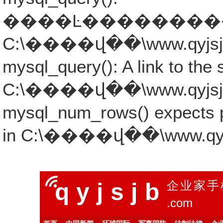
����Ŀ�����������ܾ���
C:\����վ��\www.qyjsjb.co
mysql_query(): A link to the 
C:\����վ��\www.qyjsjb.co
mysql_num_rows() expects p
in C:\����վ��\www.qyjsjb
qyjsjb
企业家手
.com