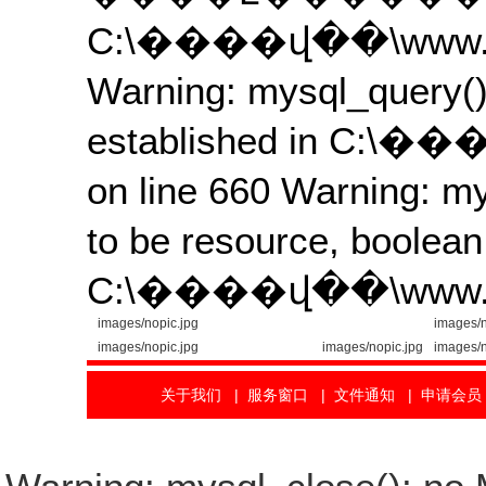
C:\����վ��\www.qyjs
Warning: mysql_query():
established in C:\�
on line 660 Warning: m
to be resource, boolean
C:\����վ��\www.qyjs
images/nopic.jpg
images/n
images/nopic.jpg
images/nopic.jpg
images/n
关于我们
|
服务窗口
|
文件通知
|
申请会员