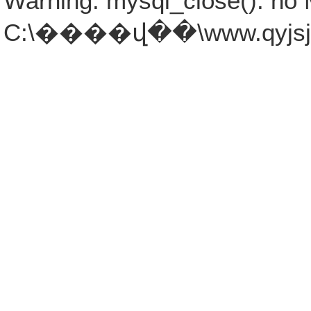
Warning: mysql_close(): no 
C:\����վ��\www.qyjsjb.c