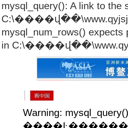
mysql_query(): A link to the 
C:\����վ��\www.qyjsjb.co
mysql_num_rows() expects p
in C:\����վ��\www.qyjsjb
Warning: mysql_query()
����Ŀ�����������