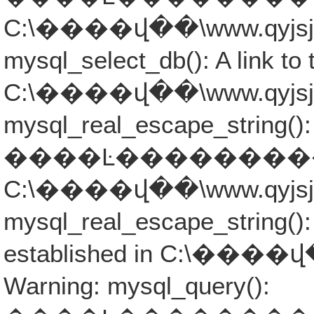
C:\����վ��\www.qyjsjb.co
mysql_select_db(): A link to 
C:\����վ��\www.qyjsjb.co
mysql_real_escape_string():
����Ŀ�����������ܾ���
C:\����վ��\www.qyjsjb.co
mysql_real_escape_string(): 
established in C:\����վ�
Warning: mysql_query():