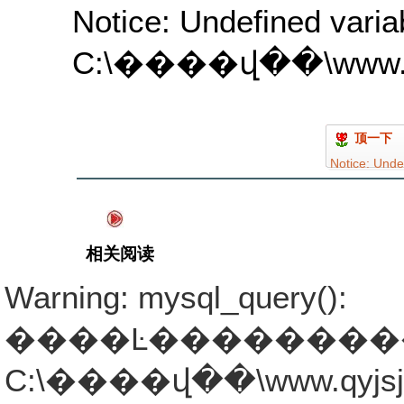
Notice: Undefined variab
C:\����վ��\www.qyjs
顶一下
Notice: Undef
C:\����վ��
on line 524
相关阅读
Warning: mysql_query():
����Ŀ�����������ܾ���
C:\����վ��\www.qyjsjb.co