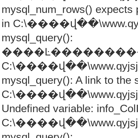
mysql_num_rows() expects p
in C:\����վ��\www.qyjsjb
mysql_query():
����Ŀ�����������ܾ���
C:\����վ��\www.qyjsjb.co
mysql_query(): A link to the 
C:\����վ��\www.qyjsjb.co
Undefined variable: info_Col
C:\����վ��\www.qyjsjb.co
mysql_query():