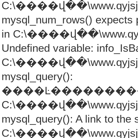
C:\����վ��\www.qyjsjb.co
mysql_num_rows() expects p
in C:\����վ��\www.qyjsjb
Undefined variable: info_IsB
C:\����վ��\www.qyjsjb.co
mysql_query():
����Ŀ�����������ܾ���
C:\����վ��\www.qyjsjb.co
mysql_query(): A link to the 
C:\����վ��\www.qyjsjb.co